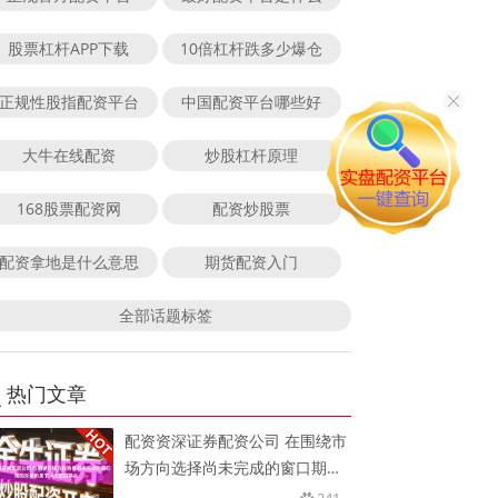
股票杠杆APP下载
10倍杠杆跌多少爆仓
正规性股指配资平台
中国配资平台哪些好
大牛在线配资
炒股杠杆原理
168股票配资网
配资炒股票
配资拿地是什么意思
期货配资入门
全部话题标签
热门文章
配资资深证券配资公司 在围绕市
场方向选择尚未完成的窗口期的
交
241