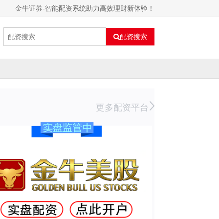
金牛证券-智能配资系统助力高效理财新体验！
配资搜索
更多配资平台