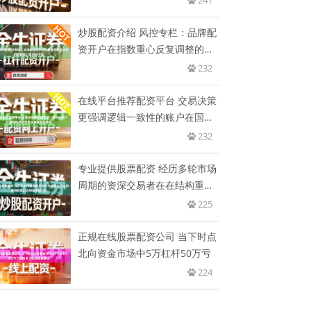
炒股配资介绍 风控专栏：品牌配
资开户在指数重心反复调整的整
理
232
在线平台推荐配资平台 交易决策
更强调逻辑一致性的账户在国际
科
232
专业提供股票配资 经历多轮市场
周期的资深交易者在在结构重组
频
225
正规在线股票配资公司 当下时点
北向资金市场中5万杠杆50万亏
224