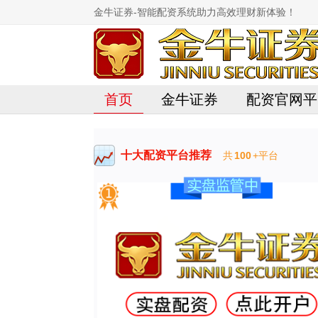
金牛证券-智能配资系统助力高效理财新体验！
首页
金牛证券
配资官网平
十大配资平台推荐
共
100
+平台