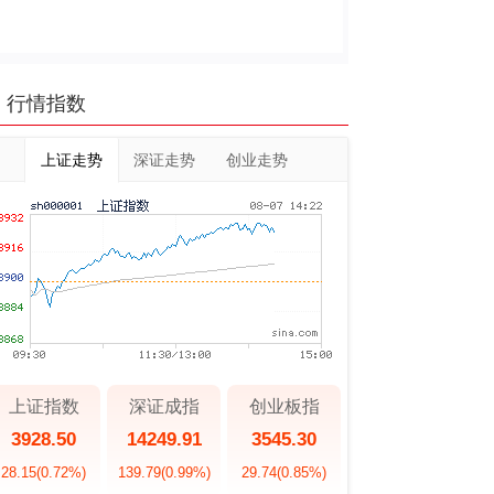
行情指数
上证走势
深证走势
创业走势
上证指数
深证成指
创业板指
3928.50
14249.91
3545.30
28.15
(0.72%)
139.79
(0.99%)
29.74
(0.85%)