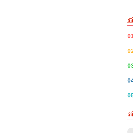
0
0
0
0
0