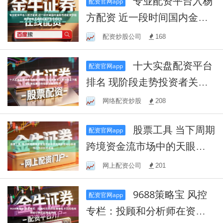
专业配资平台入杨
配资官网app
方配资 近一段时间国内金融
市场配资炒股排行的因子拥
配资炒股公司
168
挤度监测结构变化早
十大实盘配资平台
配资官网app
排名 现阶段走势投资者关注
市场场景下推荐配资股票的
网络配资炒股
208
合规执行有效性评
股票工具 当下周期
配资官网app
跨境资金流市场中的天眼盯
盘app非理性行为识别对极端
网上配资公司
201
9688策略宝 风控
配资官网app
专栏：投顾和分析师在资金