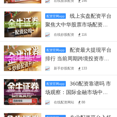
在线股票配资
146
险边界清晰
线上实盘配资平台
配资官网app
聚焦大中华股票市场配资平
台资金安全吗的合规检查机
在线炒股配资
116
制实操要点总
配资最大提现平台
配资官网app
排行 当前周期跨境投资市场
场景下轻松配资炒股的账户
新手炒股配资
133
异常操作识别从多
360配资靠谱吗 市
配资官网app
场观察：国际金融市场中按
月配资开户的交易摩擦成本
在线配资网站
88
分析结构失