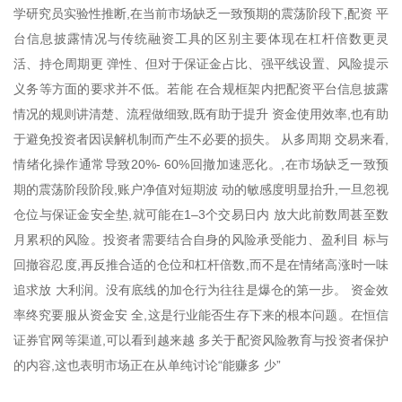
学研究员实验性推断,在当前市场缺乏一致预期的震荡阶段下,配资 平
台信息披露情况与传统融资工具的区别主要体现在杠杆倍数更灵
活、持仓周期更 弹性、但对于保证金占比、强平线设置、风险提示
义务等方面的要求并不低。若能 在合规框架内把配资平台信息披露
情况的规则讲清楚、流程做细致,既有助于提升 资金使用效率,也有助
于避免投资者因误解机制而产生不必要的损失。 从多周期 交易来看,
情绪化操作通常导致20%- 60%回撤加速恶化。,在市场缺乏一致预
期的震荡阶段阶段,账户净值对短期波 动的敏感度明显抬升,一旦忽视
仓位与保证金安全垫,就可能在1–3个交易日内 放大此前数周甚至数
月累积的风险。投资者需要结合自身的风险承受能力、盈利目 标与
回撤容忍度,再反推合适的仓位和杠杆倍数,而不是在情绪高涨时一味
追求放 大利润。没有底线的加仓行为往往是爆仓的第一步。 资金效
率终究要服从资金安 全,这是行业能否生存下来的根本问题。在恒信
证券官网等渠道,可以看到越来越 多关于配资风险教育与投资者保护
的内容,这也表明市场正在从单纯讨论“能赚多 少”