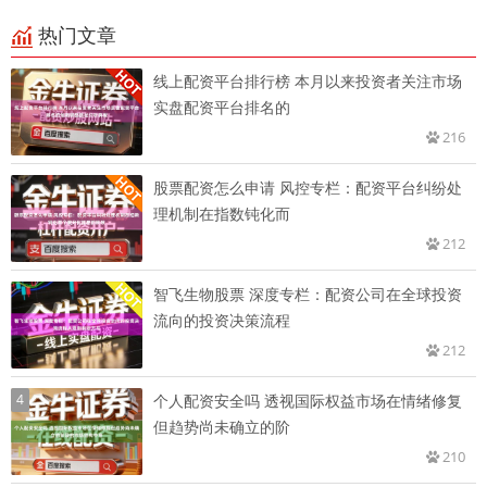
热门文章
线上配资平台排行榜 本月以来投资者关注市场
实盘配资平台排名的
216
股票配资怎么申请 风控专栏：配资平台纠纷处
理机制在指数钝化而
212
智飞生物股票 深度专栏：配资公司在全球投资
流向的投资决策流程
212
4
个人配资安全吗 透视国际权益市场在情绪修复
但趋势尚未确立的阶
210