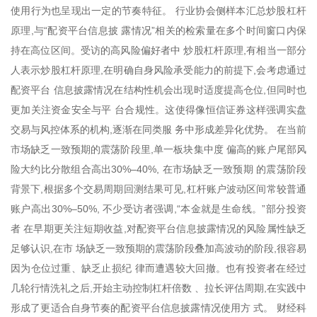
使用行为也呈现出一定的节奏特征。 行业协会侧样本汇总炒股杠杆
原理,与“配资平台信息披 露情况”相关的检索量在多个时间窗口内保
持在高位区间。受访的高风险偏好者中 炒股杠杆原理,有相当一部分
人表示炒股杠杆原理,在明确自身风险承受能力的前提下,会考虑通过
配资平台 信息披露情况在结构性机会出现时适度提高仓位,但同时也
更加关注资金安全与平 台合规性。这使得像恒信证券这样强调实盘
交易与风控体系的机构,逐渐在同类服 务中形成差异化优势。 在当前
市场缺乏一致预期的震荡阶段里,单一板块集中度 偏高的账户尾部风
险大约比分散组合高出30%–40%, 在市场缺乏一致预期 的震荡阶段
背景下,根据多个交易周期回测结果可见,杠杆账户波动区间常较普通
账户高出30%–50%, 不少受访者强调,“本金就是生命线。”部分投资
者 在早期更关注短期收益,对配资平台信息披露情况的风险属性缺乏
足够认识,在市 场缺乏一致预期的震荡阶段叠加高波动的阶段,很容易
因为仓位过重、缺乏止损纪 律而遭遇较大回撤。也有投资者在经过
几轮行情洗礼之后,开始主动控制杠杆倍数 、拉长评估周期,在实践中
形成了更适合自身节奏的配资平台信息披露情况使用方 式。 财经科