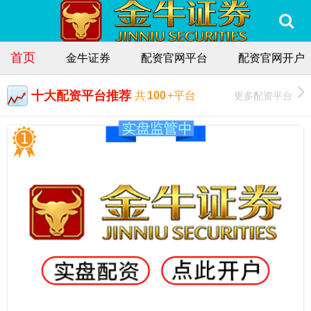
首页
金牛证券
配资官网平台
配资官网开户
十大配资平台推荐
更多配资平台
共
100
+平台