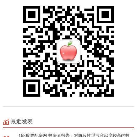
最近发表
168股票配资网 投资者报告：对阶段性浮亏容忍度较高的投