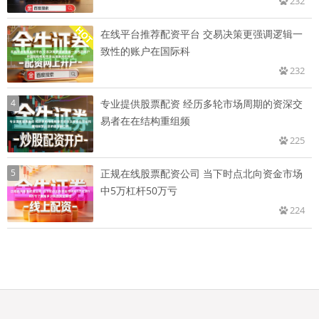
232
在线平台推荐配资平台 交易决策更强调逻辑一
致性的账户在国际科
232
4
专业提供股票配资 经历多轮市场周期的资深交
易者在在结构重组频
225
5
正规在线股票配资公司 当下时点北向资金市场
中5万杠杆50万亏
224