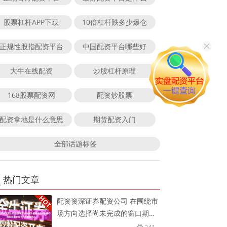
股票杠杆APP下载
10倍杠杆跌多少爆仓
正规性股指配资平台
中国配资平台哪些好
大牛在线配资
炒股杠杆原理
168股票配资网
配资炒股票
配资拿地是什么意思
期货配资入门
全部话题标签
热门文章
配资资深证券配资公司 在围绕市
场方向选择尚未完成的窗口期的
交
241