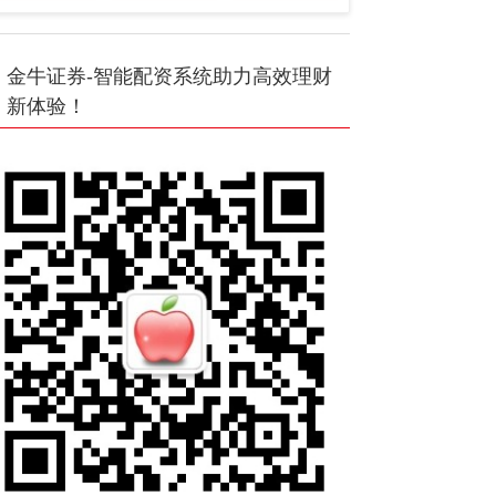
金牛证券-智能配资系统助力高效理财
新体验！