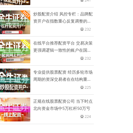
炒股配资介绍 风控专栏：品牌配
资开户在指数重心反复调整的整
理
232
在线平台推荐配资平台 交易决策
更强调逻辑一致性的账户在国际
科
232
专业提供股票配资 经历多轮市场
周期的资深交易者在在结构重组
频
225
正规在线股票配资公司 当下时点
北向资金市场中5万杠杆50万亏
224