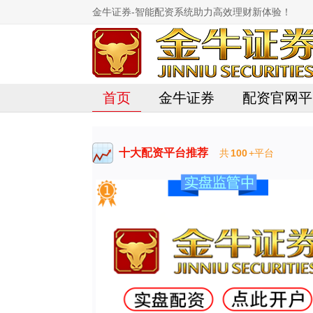
金牛证券-智能配资系统助力高效理财新体验！
首页
金牛证券
配资官网平
十大配资平台推荐
共
100
+平台