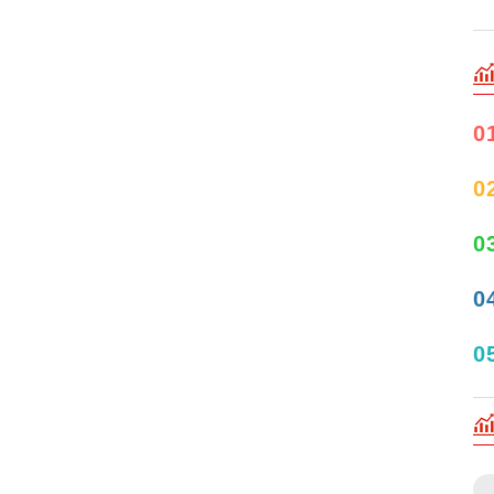
0
0
0
0
0