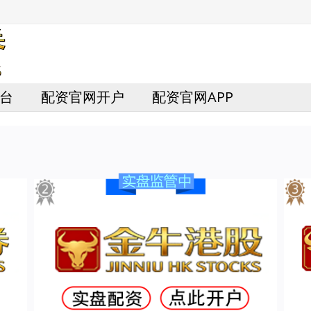
台
配资官网开户
配资官网APP