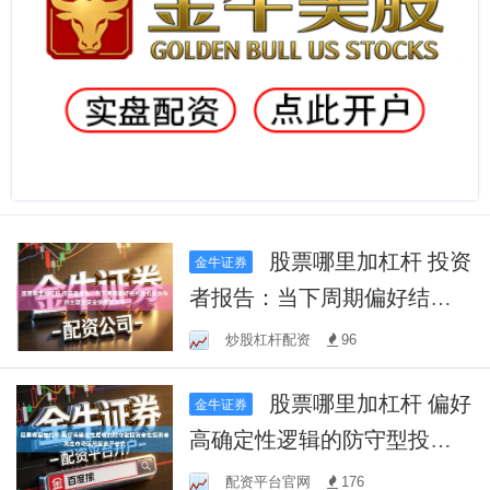
股票哪里加杠杆 投资
金牛证券
者报告：当下周期偏好结构
性机会参与的主题型资金使
炒股杠杆配资
96
用配资平
股票哪里加杠杆 偏好
金牛证券
高确定性逻辑的防守型投资
者在投资者关注市场运用配
配资平台官网
176