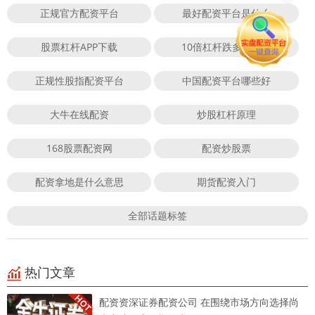
正规官方配资平台
最好配资平台是什么
股票杠杆APP下载
10倍杠杆跌多少爆仓
正规性股指配资平台
中国配资平台哪些好
大牛在线配资
炒股杠杆原理
168股票配资网
配资炒股票
配资拿地是什么意思
期货配资入门
全部话题标签
热门文章
配资资深证券配资公司 在围绕市场方向选择尚