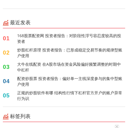
最近发表
168股票配资网 投资者报告：对阶段性浮亏容忍度较高的投
01
资者
炒股杠杆原理 投资者报告：已形成稳定交易节奏的规律型账
02
户使用
大牛在线配资 在A股市场在资金风险偏好频繁调整的时期中
03
中杠杆
配资炒股票 投资者报告：偏好单一主线深度参与的集中型账
04
户使用
正规的炒股软件有哪 结构性行情下杠杆官方开户的账户异常
05
行为识
标签列表