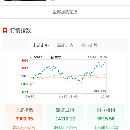
资平台交
全部加载完成
行情指数
上证走势
深证走势
创业走势
上证指数
深证成指
创业板指
3900.35
14110.12
3515.56
21.92
(0.57%)
-34.08
(-0.24%)
-19.58
(-0.55%)