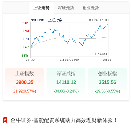
上证走势
深证走势
创业走势
上证指数
深证成指
创业板指
3900.35
14110.12
3515.56
21.92
(0.57%)
-34.08
(-0.24%)
-19.58
(-0.55%)
金牛证券-智能配资系统助力高效理财新体验！