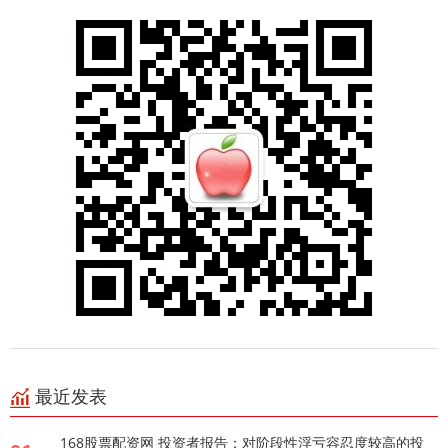
最近发表
168股票配资网 投资者报告：对阶段性浮亏容忍度较高的投