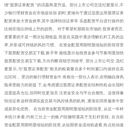
绕“股票证券配资 ”的话题再度升温。部分上市公司交流纪要显示,不
少银行理财资金在市场波动加 剧时,更倾向于通过适度运用股票证券
配资来放大资金效率,其中选择恒信证券等 实盘配资平台进行操作的
比例呈现出持续上升的趋势。 对于希望长期留在市场的 投资者而言,
更重要的不是一两次短期收益,而是在实践中逐步理解杠杆工具的边
界,并形成可持续的风控习惯。 在资金配置周期明显缩短的阶段背景
下股票配资交易宝下载,换手率 曲线显示短线资金参与节奏明显加快
股票配资交易宝下载,方向判断容错空间收窄, 部分上市公司交 流纪
要显示,与“股票证券配资”相关的检索量在多个时间窗口内保持在高
位区间 。受访的银行理财资金中,有相当一部分人表示,在明确自身风
险承受能力的前提 下,会考虑通过股票证券配资在结构性机会出现时
适度提高仓位,但同时也更加关 注资金安全与平台合规性。这使得像
恒信证券这样强调实盘交易与风控体系的机构 ,逐渐在同类服务中形
成差异化优势。 在当前资金配置周期明显缩短的阶段里, 从近一年样
本统计来看,约有三分之一的账户回撤明显高于无杠杆阶段, 在当前
资金配置周期明显缩短的阶段里,从短期资金流动轨迹看,热点轮动速