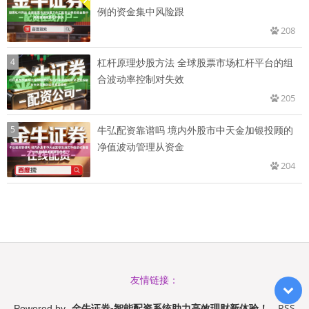
例的资金集中风险跟
208
4
杠杆原理炒股方法 全球股票市场杠杆平台的组
合波动率控制对失效
205
5
牛弘配资靠谱吗 境内外股市中天金加银投顾的
净值波动管理从资金
204
友情链接：
金牛证券-智能配资系统助力高效理财新体验！
RSS
Powered by