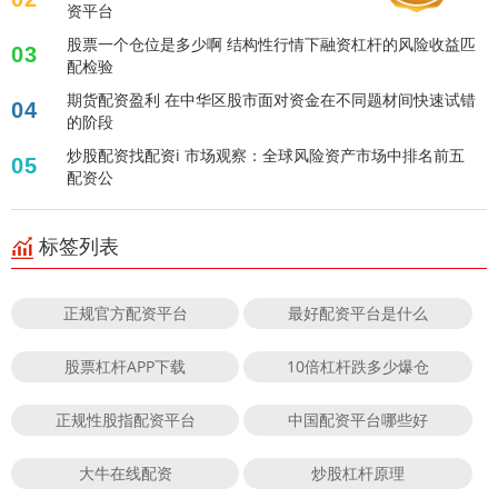
资平台
股票一个仓位是多少啊 结构性行情下融资杠杆的风险收益匹
03
配检验
期货配资盈利 在中华区股市面对资金在不同题材间快速试错
04
的阶段
炒股配资找配资i 市场观察：全球风险资产市场中排名前五
05
配资公
标签列表
正规官方配资平台
最好配资平台是什么
股票杠杆APP下载
10倍杠杆跌多少爆仓
正规性股指配资平台
中国配资平台哪些好
大牛在线配资
炒股杠杆原理