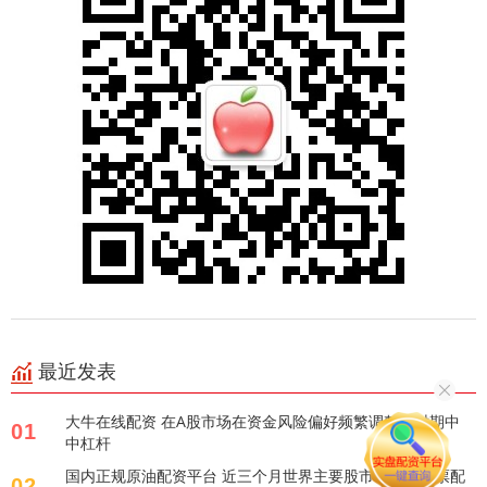
最近发表
大牛在线配资 在A股市场在资金风险偏好频繁调整的时期中
01
中杠杆
国内正规原油配资平台 近三个月世界主要股市中实盘股票配
02