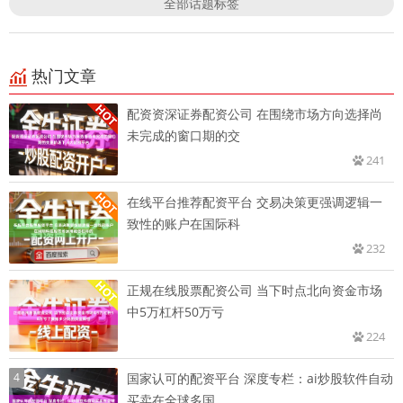
全部话题标签
热门文章
配资资深证券配资公司 在围绕市场方向选择尚
未完成的窗口期的交
241
在线平台推荐配资平台 交易决策更强调逻辑一
致性的账户在国际科
232
正规在线股票配资公司 当下时点北向资金市场
中5万杠杆50万亏
224
4
国家认可的配资平台 深度专栏：ai炒股软件自动
买卖在全球多国