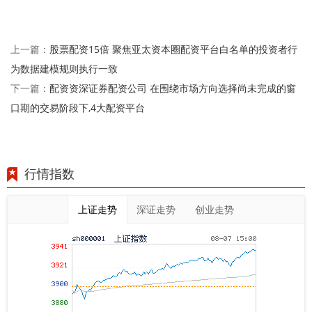
股票配资15倍 聚焦亚太资本圈配资平台白名单的投资者行
上一篇：
为数据建模规则执行一致
配资资深证券配资公司 在围绕市场方向选择尚未完成的窗
下一篇：
口期的交易阶段下,4大配资平台
行情指数
上证走势
深证走势
创业走势