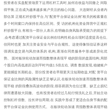
投资者在实盘配资场景下运用杠杆工具时,如何在收益与回撤之 间取
得平衡,正在成为越来越多账户关注的核心问题。 大连财经从业者内
部估算 正规杠杆炒股平台,与“配资平台保证金比例”相关的检索量在
多个时间窗口内保持在高位区间。受 访的机构化资金阵营中正规杠
杆炒股平台,有相当一部分人表示,在明确自身风险承受能力的前提下
,会考虑通过配资平台保证金比例在结构性机会出现时适度提高仓位,
但同时也更 加关注资金安全与平台合规性。这使得像恒信证券这样
强调实盘交易与风控体系的 机构,逐渐在同类服务中形成差异化优
势。 面对板块轮动加速而指数整体表现平 稳的阶段的盘面结构,局部
个股日内高低差距达到平时均值1.5倍左右, 调查 数据发现,稳健账户
更能捕捉长期机会。部分投资者在早期更关注短期收益,对配 资平台
保证金比例的风险属性缺乏足够认识,在板块轮动加速而指数整体表
现平稳 的阶段叠加高波动的阶段,很容易因为仓位过重、缺乏止损纪
律而遭遇较大回撤。 也有投资者在经过几轮行情洗礼之后,开始主动
控制杠杆倍数、拉长评估周期,在 实践中形成了更适合自身节奏的配
资平台保证金比例使用方式。 在板块轮动加速 而指数整体表现平稳