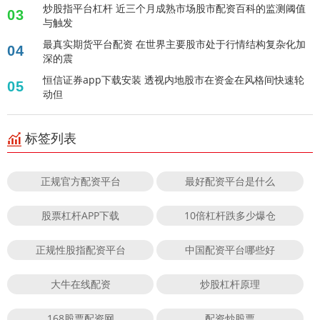
炒股指平台杠杆 近三个月成熟市场股市配资百科的监测阈值
03
与触发
最真实期货平台配资 在世界主要股市处于行情结构复杂化加
04
深的震
恒信证券app下载安装 透视内地股市在资金在风格间快速轮
05
动但
标签列表
正规官方配资平台
最好配资平台是什么
股票杠杆APP下载
10倍杠杆跌多少爆仓
正规性股指配资平台
中国配资平台哪些好
大牛在线配资
炒股杠杆原理
168股票配资网
配资炒股票