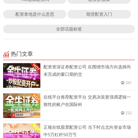
配资拿地是什么意思
期货配资入门
全部话题标签
热门文章
配资资深证券配资公司 在围绕市场方向选择尚
未完成的窗口期的交
241
在线平台推荐配资平台 交易决策更强调逻辑一
致性的账户在国际科
232
正规在线股票配资公司 当下时点北向资金市场
中5万杠杆50万亏