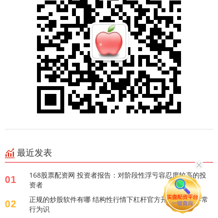
最近发表
168股票配资网 投资者报告：对阶段性浮亏容忍度较高的投
01
资者
正规的炒股软件有哪 结构性行情下杠杆官方开户的账户异常
02
行为识